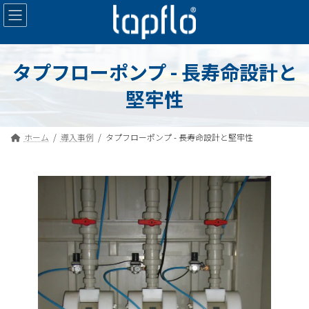
コ
ナ
ン
ビ
テ
ゲ
ン
ー
ツ
シ
タプフローポンプ - 長寿命設計と
へ
ョ
ス
ン
堅牢性
キ
に
ッ
移
プ
動
ホーム
導入事例
タプフローポンプ - 長寿命設計と堅牢性