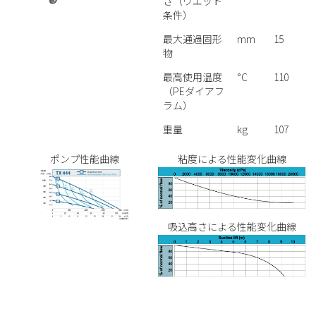
さ（ウエット
条件）
最大通過固形
mm
15
物
最高使用温度
°C
110
（PEダイアフ
ラム）
重量
kg
107
ポンプ性能曲線
粘度による性能変化曲線
吸込高さによる性能変化曲線