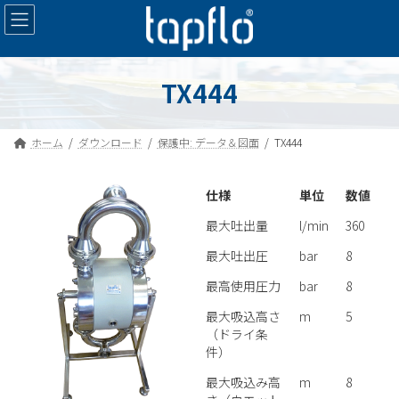
コ
ナ
ン
ビ
テ
ゲ
ン
ー
ツ
シ
TX444
へ
ョ
ス
ン
キ
に
ホーム
ダウンロード
保護中: データ＆図面
TX444
ッ
移
プ
動
仕様
単位
数値
最大吐出量
l/min
360
最大吐出圧
bar
8
最高使用圧力
bar
8
最大吸込高さ
m
5
（ドライ条
件）
最大吸込み高
m
8