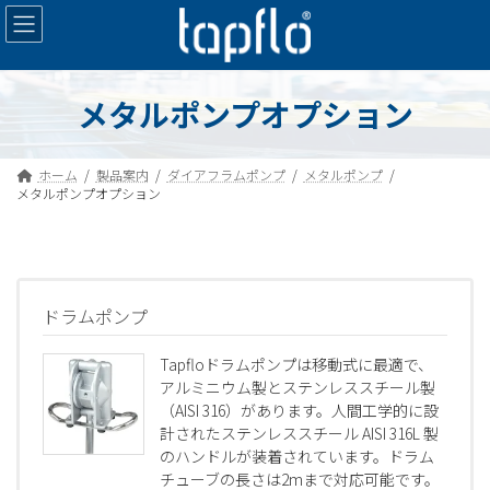
コ
ナ
ン
ビ
テ
ゲ
ン
ー
ツ
シ
メタルポンプオプション
へ
ョ
ス
ン
キ
に
ホーム
製品案内
ダイアフラムポンプ
メタルポンプ
ッ
移
メタルポンプオプション
プ
動
ドラムポンプ
Tapfloドラムポンプは移動式に最適で、
アルミニウム製とステンレススチール製
（AISI 316）があります。人間工学的に設
計されたステンレススチール AISI 316L 製
のハンドルが装着されています。ドラム
チューブの長さは2mまで対応可能です。