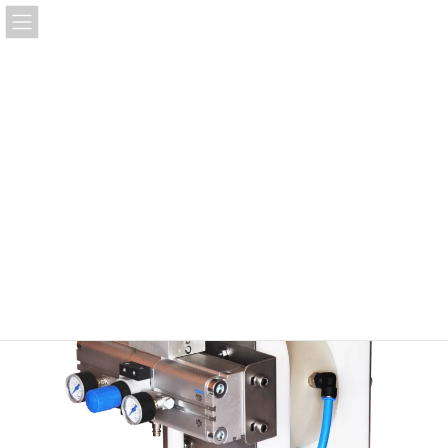
コ
ナ
ン
ビ
テ
ゲ
ン
ー
ツ
シ
AODD-フィルタープレスポンプ
へ
ョ
ス
ン
キ
に
ホーム
製品案内
フィルタープレスポンプ
ッ
移
AODD-フィルタープレスポンプ
プ
動