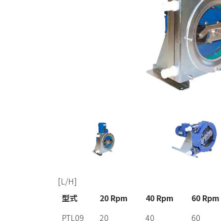
[L/H]
型式
20 Rpm
40 Rpm
60 Rpm
PTL09
20
40
60