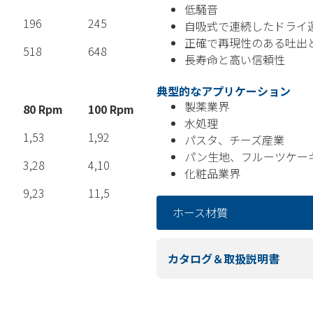
低騒音
196
245
自吸式で連続したドライ
正確で再現性のある吐出
518
648
長寿命と高い信頼性
典型的なアプリケーション
製薬業界
80 Rpm
100 Rpm
水処理
1,53
1,92
パスタ、チーズ産業
パン生地、フルーツケー
3,28
4,10
化粧品業界
9,23
11,5
ホース材質
カタログ＆取扱説明書