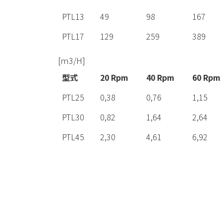
PTL13
49
98
167
PTL17
129
259
389
[ｍ3/H]
型式
20 Rpm
40 Rpm
60 Rpm
PTL25
0,38
0,76
1,15
PTL30
0,82
1,64
2,64
PTL45
2,30
4,61
6,92