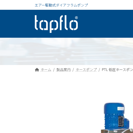
コ
ナ
エアー駆動式ダイアフラムポンプ
ン
ビ
テ
ゲ
ン
ー
ツ
シ
へ
ョ
ス
ン
キ
に
ッ
移
プ
動
ホーム
製品案内
ホースポンプ
PTL 低圧ホースポ