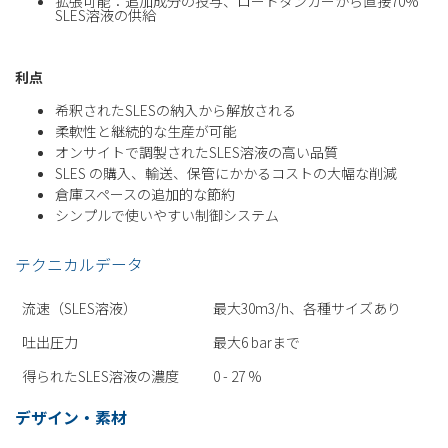
拡張可能：追加成分の投与、ロードタンカーから直接70%
SLES溶液の供給
利点
希釈されたSLESの納入から解放される
柔軟性と継続的な生産が可能
オンサイトで調製されたSLES溶液の高い品質
SLES の購入、輸送、保管にかかるコストの大幅な削減
倉庫スペースの追加的な節約
シンプルで使いやすい制御システム
テクニカルデータ
流速（SLES溶液）
最大30m3/h、各種サイズあり
吐出圧力
最大6 barまで
得られたSLES溶液の濃度
0 - 27 %
デザイン・素材