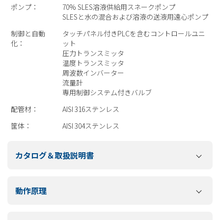
ポンプ：
70% SLES溶液供給用スネークポンプ
SLESと水の混合および溶液の送液用遠心ポンプ
制御と自動
タッチパネル付きPLCを含むコントロールユニ
化：
ット
圧力トランスミッタ
温度トランスミッタ
周波数インバーター
流量計
専用制御システム付きバルブ
配管材：
AISI 316ステンレス
筐体：
AISI 304ステンレス
カタログ＆取扱説明書
動作原理