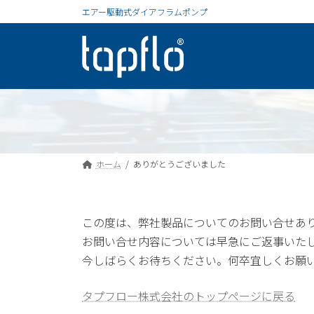
コ
ナ
エアー駆動式ダイアフラムポンプ
ン
ビ
テ
ゲ
ン
ー
ツ
シ
へ
ョ
ス
ン
キ
に
ッ
移
プ
動
ホーム
ありがとうございました
この度は、弊社製品についてのお問い合せあ
お問い合せ内容については早急にご返事いた
今しばらくお待ちください。何卒宜しくお願
タプフロー株式会社のトップページに戻る