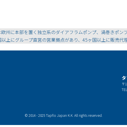
は欧州に本部を置く独立系のダイアフラムポンプ、渦巻きポン
国以上にグループ直営の営業拠点があり、45ヶ国以上に販売代
タ
〒1
TEL
© 2014 - 2025 Tapflo Japan K.K. All rights reserved.